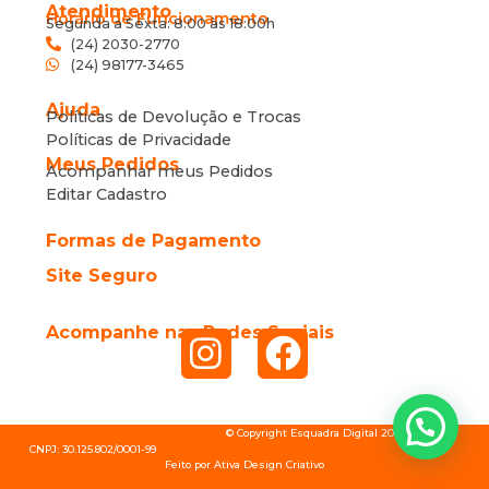
Atendimento
Horário de Funcionamento
Segunda a Sexta: 8:00 às 18:00h
(24) 2030-2770
(24) 98177-3465
Ajuda
Políticas de Devolução e Trocas
Políticas de Privacidade
Meus Pedidos
Acompanhar meus Pedidos
Editar Cadastro
Formas de Pagamento
Site Seguro
Acompanhe nas Redes Sociais
© Copyright Esquadra Digital 2026 .
CNPJ: 30.125.802/0001-99
Feito por Ativa Design Criativo