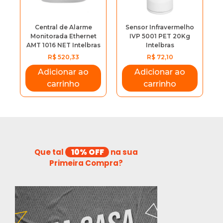
slide
slide
Central de Alarme
Sensor Infravermelho
Monitorada Ethernet
IVP 5001 PET 20Kg
AMT 1016 NET Intelbras
Intelbras
R$
520,33
R$
72,10
Adicionar ao
Adicionar ao
carrinho
carrinho
Que tal
10% OFF
na sua
Primeira Compra?