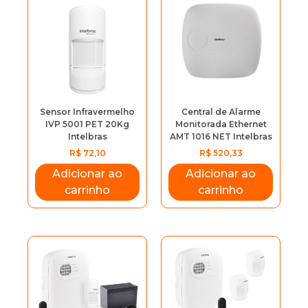
Este
prod
tem
vária
varia
As
opçõ
Sensor Infravermelho
Central de Alarme
pod
IVP 5001 PET 20Kg
Monitorada Ethernet
ser
Intelbras
AMT 1016 NET Intelbras
escol
R$
72,10
R$
520,33
na
Adicionar ao
Adicionar ao
pági
carrinho
carrinho
do
prod