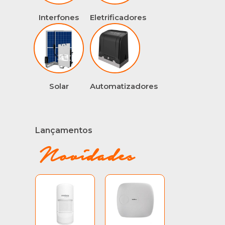
Interfones
Eletrificadores
Solar
Automatizadores
Lançamentos
Este
prod
Novidades
tem
vária
varia
As
opçõ
pod