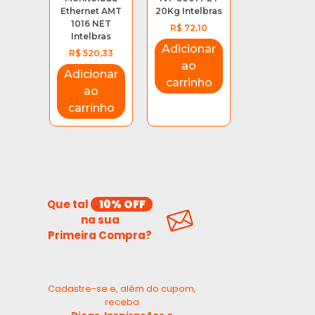
Ethernet AMT
20Kg Intelbras
1016 NET
R$
72,10
Intelbras
Adicionar
R$
520,33
ao
Adicionar
carrinho
ao
carrinho
Que tal
10% OFF
na sua
Previous
Next
Primeira Compra?
slide
slide
Cadastre-se e, além do cupom,
receba