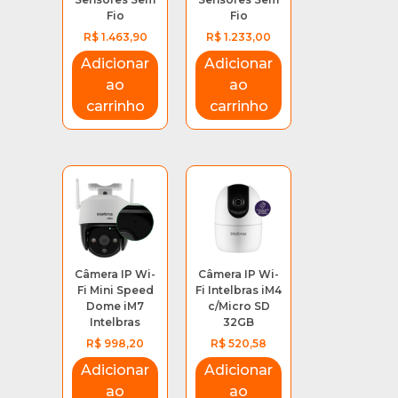
Nome
Fio
Fio
R$
1.463,90
R$
1.233,00
Email
Adicionar
Adicionar
ao
ao
carrinho
carrinho
Câmera IP Wi-
Câmera IP Wi-
Fi Mini Speed
Fi Intelbras iM4
Dome iM7
c/Micro SD
Intelbras
32GB
R$
998,20
R$
520,58
Adicionar
Adicionar
ao
ao