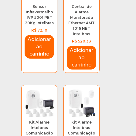
ser
Sensor
Central de
escol
Infravermelho
Alarme
IVP 5001 PET
Monitorada
na
20Kg Intelbras
Ethernet AMT
pági
1016 NET
R$
72,10
do
Intelbras
Adicionar
prod
R$
520,33
ao
Adicionar
carrinho
ao
carrinho
Kit Alarme
Kit Alarme
Intelbras
Intelbras
Comunicação
Comunicação