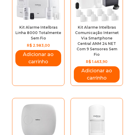
Kit Alarme Intelbras
Kit Alarme Intelbras
Linha 8000 Totalmente
Comunicação Internet
Sem Fio
Via Smartphone
Central ANM 24 NET
R$
2.983,00
Com 9 Sensores Sem
Adicionar ao
Fio
carrinho
R$
1.463,90
Adicionar ao
carrinho
Previous
Next