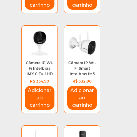
carrinho
carrinho
Câmera IP Wi-
Câmera IP Wi-
Fi Intelbras
Fi Smart
iMX C Full HD
Intelbras iM5
Nome
R$
354,90
R$
532,90
Adicionar
Adicionar
Email
ao
ao
carrinho
carrinho