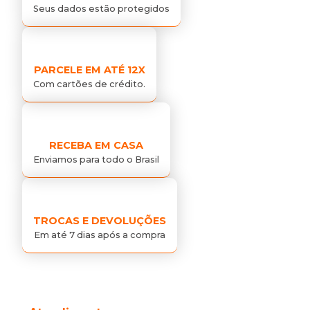
Seus dados estão protegidos
PARCELE EM ATÉ 12X
Com cartões de crédito.
RECEBA EM CASA
Enviamos para todo o Brasil
TROCAS E DEVOLUÇÕES
Em até 7 dias após a compra