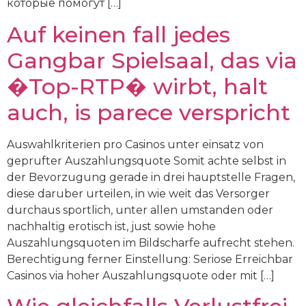
которые помогут […]
Auf keinen fall jedes
Gangbar Spielsaal, das via
�Top-RTP� wirbt, halt
auch, is parece verspricht
Auswahlkriterien pro Casinos unter einsatz von
geprufter Auszahlungsquote Somit achte selbst in
der Bevorzugung gerade in drei hauptstelle Fragen,
diese daruber urteilen, in wie weit das Versorger
durchaus sportlich, unter allen umstanden oder
nachhaltig erotisch ist, just sowie hohe
Auszahlungsquoten im Bildscharfe aufrecht stehen.
Berechtigung ferner Einstellung: Seriose Erreichbar
Casinos via hoher Auszahlungsquote oder mit […]