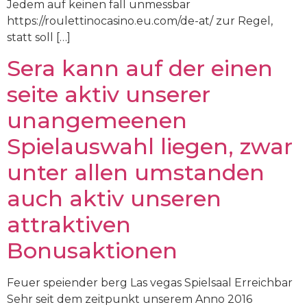
Jedem auf keinen fall unmessbar
https://roulettinocasino.eu.com/de-at/ zur Regel,
statt soll […]
Sera kann auf der einen
seite aktiv unserer
unangemeenen
Spielauswahl liegen, zwar
unter allen umstanden
auch aktiv unseren
attraktiven
Bonusaktionen
Feuer speiender berg Las vegas Spielsaal Erreichbar
Sehr seit dem zeitpunkt unserem Anno 2016