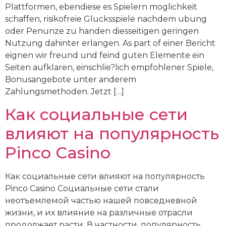
Plattformen, ebendiese es Spielern moglichkeit
schaffen, risikofreie Glucksspiele nachdem ubung
oder Penunze zu handen diesseitigen geringen
Nutzung dahinter erlangen. As part of einer Bericht
eignen wir freund und feind guten Elemente ein
Seiten aufklaren, einschlie?lich empfohlener Spiele,
Bonusangebote unter anderem
Zahlungsmethoden. Jetzt […]
Как социальные сети
влияют на популярность
Pinco Casino
Как социальные сети влияют на популярность
Pinco Casino Социальные сети стали
неотъемлемой частью нашей повседневной
жизни, и их влияние на различные отрасли
продолжает расти. В частности, популярность