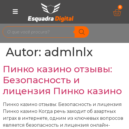
0
Autor:
admlnlx
Пинко казино отзывы:
Безопасность и
лицензия Пинко казино
Пинко казино отзывы: Безопасность и лицензия
Пинко казино Когда речь заходит об азартных
играх в интернете, одним из ключевых вопросов
является безопасность и лицензия онлайн-