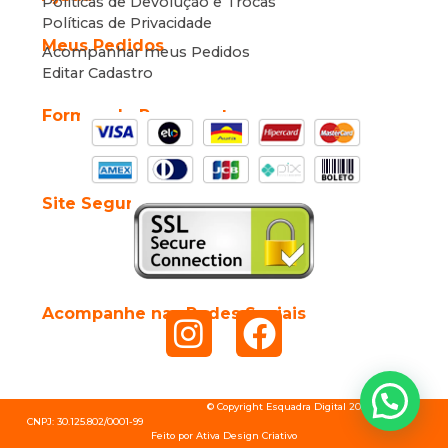
Políticas de Devolução e Trocas
Políticas de Privacidade
Meus Pedidos
Acompanhar meus Pedidos
Editar Cadastro
Formas de Pagamento
Site Seguro
Acompanhe nas Redes Sociais
© Copyright Esquadra Digital 2026 .
CNPJ: 30.125.802/0001-99
Feito por Ativa Design Criativo