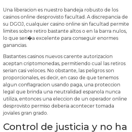
Una liberacion es nuestro bandeja robusto de los
casinos online desprovisto facultad. A discrepancia de
su DGOJ, cualquier casino online sin facultad permite
limites sobre retiro bastante altos o en la barra nulos,
lo que seri�a excelente para conseguir enormes
ganancias.
Bastantes casinos nuevos carente autorizacion
aceptan criptomonedas, permitiendo cual las retiros
serian casi veloces. No obstante, las peligros son
proporcionales, es decir, en caso de que tenemos
algun conflagracion usando paga, una proteccion
legal que brinda una neutralidad espanola nunca
utiliza, entonces una eleccion de un operador online
desprovisto permiso deberia acontecer tomada
joviales gran grado.
Control de justicia y no ha