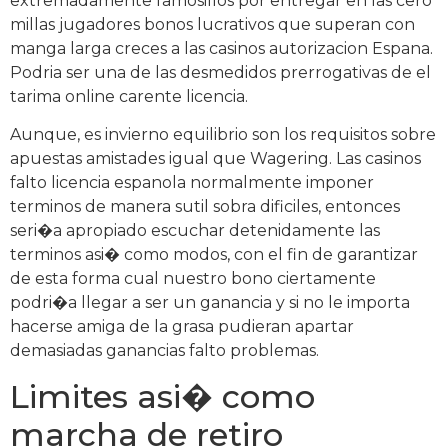
extremadamente famosillos por entregar en las cero
millas jugadores bonos lucrativos que superan con
manga larga creces a las casinos autorizacion Espana.
Podria ser una de las desmedidos prerrogativas de el
tarima online carente licencia.
Aunque, es invierno equilibrio son los requisitos sobre
apuestas amistades igual que Wagering. Las casinos
falto licencia espanola normalmente imponer
terminos de manera sutil sobra dificiles, entonces
seri�a apropiado escuchar detenidamente las
terminos asi� como modos, con el fin de garantizar
de esta forma cual nuestro bono ciertamente
podri�a llegar a ser un ganancia y si no le importa
hacerse amiga de la grasa pudieran apartar
demasiadas ganancias falto problemas.
Limites asi� como
marcha de retiro