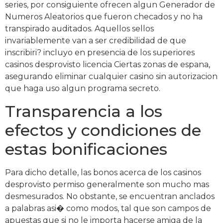
series, por consiguiente ofrecen algun Generador de
Numeros Aleatorios que fueron checados y no ha
transpirado auditados. Aquellos sellos
invariablemente van a ser credibilidad de que
inscribiri? incluyo en presencia de los superiores
casinos desprovisto licencia Ciertas zonas de espana,
asegurando eliminar cualquier casino sin autorizacion
que haga uso algun programa secreto.
Transparencia a los
efectos y condiciones de
estas bonificaciones
Para dicho detalle, las bonos acerca de los casinos
desprovisto permiso generalmente son mucho mas
desmesurados. No obstante, se encuentran anclados
a palabras asi� como modos, tal que son campos de
apuestas que si no le importa hacerse amiga de la